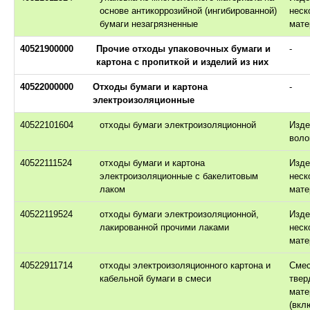
основе антикоррозийной (ингибированной)
неск
бумаги незагрязненные
мате
40521900000
Прочие отходы упаковочных бумаги и
-
картона с пропиткой и изделий из них
40522000000
Отходы бумаги и картона
-
электроизоляционные
40522101604
отходы бумаги электроизоляционной
Изде
воло
40522111524
отходы бумаги и картона
Изде
электроизоляционные с бакелитовым
неск
лаком
мате
40522119524
отходы бумаги электроизоляционной,
Изде
лакированной прочими лаками
неск
мате
40522911714
отходы электроизоляционного картона и
Сме
кабельной бумаги в смеси
твер
мате
(вкл