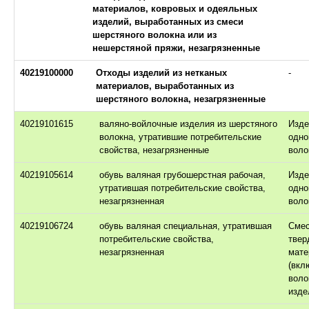
материалов, ковровых и одеяльных
изделий, выработанных из смеси
шерстяного волокна или из
нешерстяной пряжи, незагрязненные
40219100000
Отходы изделий из нетканых
-
материалов, выработанных из
шерстяного волокна, незагрязненные
40219101615
валяно-войлочные изделия из шерстяного
Изде
волокна, утратившие потребительские
одно
свойства, незагрязненные
воло
40219105614
обувь валяная грубошерстная рабочая,
Изде
утратившая потребительские свойства,
одно
незагрязненная
воло
40219106724
обувь валяная специальная, утратившая
Сме
потребительские свойства,
твер
незагрязненная
мате
(вкл
воло
изде