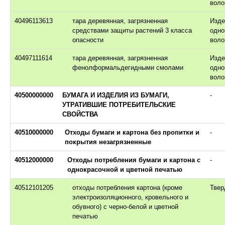
воло
40496113613
тара деревянная, загрязненная
Изде
средствами защиты растений 3 класса
одно
опасности
воло
40497111614
тара деревянная, загрязненная
Изде
фенолформальдегидными смолами
одно
воло
40500000000
БУМАГА И ИЗДЕЛИЯ ИЗ БУМАГИ,
-
УТРАТИВШИЕ ПОТРЕБИТЕЛЬСКИЕ
СВОЙСТВА
40510000000
Отходы бумаги и картона без пропитки и
-
покрытия незагрязненные
40512000000
Отходы потребления бумаги и картона с
-
однокрасочной и цветной печатью
40512101205
отходы потребления картона (кроме
Твер
электроизоляционного, кровельного и
обувного) с черно-белой и цветной
печатью