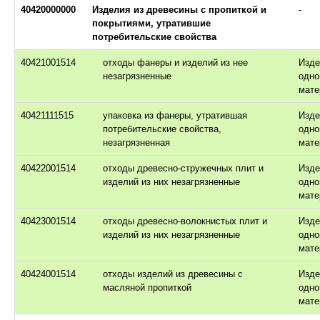
40420000000
Изделия из древесины с пропиткой и
-
покрытиями, утратившие
потребительские свойства
40421001514
отходы фанеры и изделий из нее
Изде
незагрязненные
одно
мате
40421111515
упаковка из фанеры, утратившая
Изде
потребительские свойства,
одно
незагрязненная
мате
40422001514
отходы древесно-стружечных плит и
Изде
изделий из них незагрязненные
одно
мате
40423001514
отходы древесно-волокнистых плит и
Изде
изделий из них незагрязненные
одно
мате
40424001514
отходы изделий из древесины с
Изде
масляной пропиткой
одно
мате