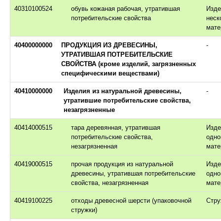
40310100524
обувь кожаная рабочая, утратившая
Изде
потребительские свойства
неск
мате
40400000000
ПРОДУКЦИЯ ИЗ ДРЕВЕСИНЫ,
-
УТРАТИВШАЯ ПОТРЕБИТЕЛЬСКИЕ
СВОЙСТВА (кроме изделий, загрязненных
специфическими веществами)
40410000000
Изделия из натуральной древесины,
-
утратившие потребительские свойства,
незагрязненные
40414000515
тара деревянная, утратившая
Изде
потребительские свойства,
одно
незагрязненная
мате
40419000515
прочая продукция из натуральной
Изде
древесины, утратившая потребительские
одно
свойства, незагрязненная
мате
40419100225
отходы древесной шерсти (упаковочной
Стру
стружки)