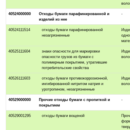
воло
40524000000
Отходы бумаги парафинированной и
-
изделий из нее
40524111514
отходы бумаги парафинированной
Изде
незагрязненные
одно
мате
40525111604
знаки опасности для маркировки
Изде
опасности грузов из бумаги с
воло
полимерным покрытием, утратившие
потребительские свойства
40526111603
отходы бумаги противокоррозионной,
Изде
ингибированной нитритом натрия и
воло
уротропином, незагрязненные
40529000000
Прочие отходы бумаги с пропиткой и
-
покрытием
40529001295
отходы бумаги вощеной
Проч
фор
твер