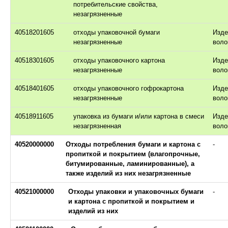
потребительские свойства,
незагрязненные
40518201605
отходы упаковочной бумаги
Изде
незагрязненные
воло
40518301605
отходы упаковочного картона
Изде
незагрязненные
воло
40518401605
отходы упаковочного гофрокартона
Изде
незагрязненные
воло
40518911605
упаковка из бумаги и/или картона в смеси
Изде
незагрязненная
воло
40520000000
Отходы потребления бумаги и картона с
-
пропиткой и покрытием (влагопрочные,
битумированные, ламинированные), а
также изделий из них незагрязненные
40521000000
Отходы упаковки и упаковочных бумаги
-
и картона с пропиткой и покрытием и
изделий из них