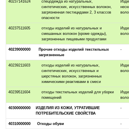
40237141624
спецодежда из натуральных,
Изде
синтетических, искусственных волокон,
неск
загрязненная пестицидами 2, 3 классов
воло
опасности
40237511605
отходы изделий из натуральных и
Изде
смешанных волокон (кроме одежды),
воло
загрязненных пищевыми продуктами
40239000000
Прочие отходы изделий текстильных
-
загрязненные
40239211603
отходы изделий из натуральных,
Изде
синтетических, искусственных и
воло
шерстяных волокон, загрязненных
химическими реактивами в смеси
40239511604
отходы текстильных изделий для уборки
Изде
помещений
воло
40300000000
ИЗДЕЛИЯ ИЗ КОЖИ, УТРАТИВШИЕ
-
ПОТРЕБИТЕЛЬСКИЕ СВОЙСТВА
40310000000
Отходы обуви
-