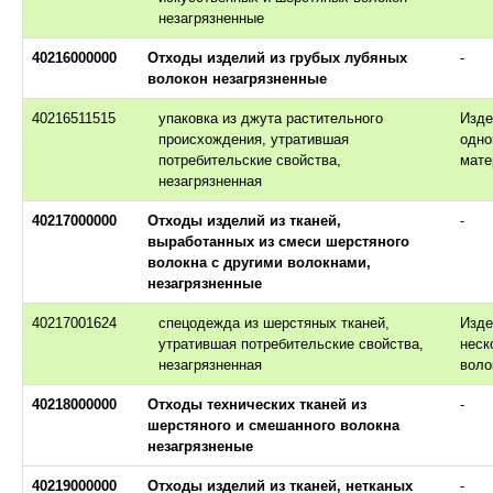
незагрязненные
40216000000
Отходы изделий из грубых лубяных
-
волокон незагрязненные
40216511515
упаковка из джута растительного
Изде
происхождения, утратившая
одно
потребительские свойства,
мате
незагрязненная
40217000000
Отходы изделий из тканей,
-
выработанных из смеси шерстяного
волокна с другими волокнами,
незагрязненные
40217001624
спецодежда из шерстяных тканей,
Изде
утратившая потребительские свойства,
неск
незагрязненная
воло
40218000000
Отходы технических тканей из
-
шерстяного и смешанного волокна
незагрязненые
40219000000
Отходы изделий из тканей, нетканых
-