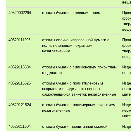
веще
40529002294
отходы бумаги с клеевым слоем
Проч
фор
твер
веще
40529111295
отходы силиконизированной бумаги с
Проч
полиэтиленовым покрытием
фор
незагрязненные
твер
веще
40529113604
отходы бумаги с силиконовым покрытием
Изде
(подложки)
воло
40529115525
отходы бумаги с полиэтиленовым
Изде
покрытием в виде ленты-основы
неск
самоклеящихся этикеток незагрязненные
мате
40529121524
отходы бумаги с полимерным покрытием
Изде
незагрязненные
неск
мате
40529211604
отходы бумаги, пропитанной смолой
Изде