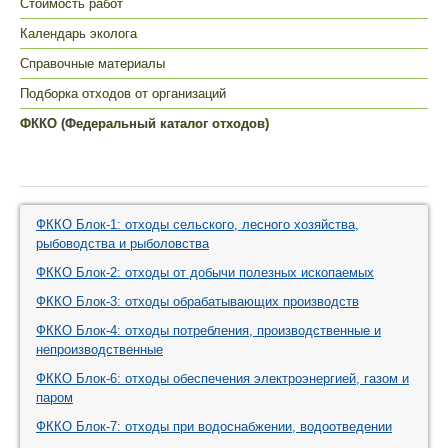
Стоимость работ
Календарь эколога
Справочные материалы
Подборка отходов от организаций
ФККО (Федеральный каталог отходов)
Документация
ФККО Блок-1: отходы сельского, лесного хозяйства,
рыбоводства и рыболовства
ФККО Блок-2: отходы от добычи полезных ископаемых
ФККО Блок-3: отходы обрабатывающих производств
ФККО Блок-4: отходы потребления, производственные и
непроизводственные
ФККО Блок-6: отходы обеспечения электроэнергией, газом и
паром
ФККО Блок-7: отходы при водоснабжении, водоотведении