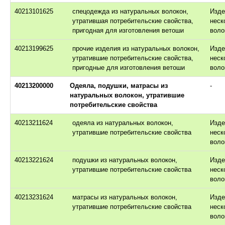
40213101625
спецодежда из натуральных волокон,
Изде
утратившая потребительские свойства,
неск
пригодная для изготовления ветоши
воло
40213199625
прочие изделия из натуральных волокон,
Изде
утратившие потребительские свойства,
неск
пригодные для изготовления ветоши
воло
40213200000
Одеяла, подушки, матрасы из
-
натуральных волокон, утратившие
потребительские свойства
40213211624
одеяла из натуральных волокон,
Изде
утратившие потребительские свойства
неск
воло
40213221624
подушки из натуральных волокон,
Изде
утратившие потребительские свойства
неск
воло
40213231624
матрасы из натуральных волокон,
Изде
утратившие потребительские свойства
неск
воло