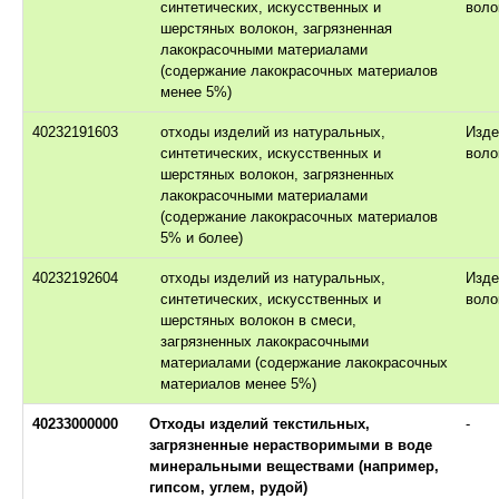
синтетических, искусственных и
воло
шерстяных волокон, загрязненная
лакокрасочными материалами
(содержание лакокрасочных материалов
менее 5%)
40232191603
отходы изделий из натуральных,
Изде
синтетических, искусственных и
воло
шерстяных волокон, загрязненных
лакокрасочными материалами
(содержание лакокрасочных материалов
5% и более)
40232192604
отходы изделий из натуральных,
Изде
синтетических, искусственных и
воло
шерстяных волокон в смеси,
загрязненных лакокрасочными
материалами (содержание лакокрасочных
материалов менее 5%)
40233000000
Отходы изделий текстильных,
-
загрязненные нерастворимыми в воде
минеральными веществами (например,
гипсом, углем, рудой)