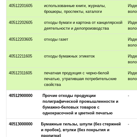
40512201605
использованные книги, журналы,
Изде
брошюры, проспекты, каталоги
воло
40512202605
отходы бумаги и картона от канцелярской
Изде
деятельности и делопроизводства
воло
40512203605
отходы газет
Изде
воло
40512211605
отходы бумажных этикеток
Изде
воло
40512311605
печатная продукция с черно-белой
Изде
печатью, утратившая потребительские
воло
свойства
40512900000
Прочие отходы продукции
-
полиграфической промышленности и
бумажно-беловых товаров с
однокрасочной и цветной печатью
40513000000
Бумажные гильзы, шпули (без стержней
-
и пробок), втулки (без покрытия и
пропитки)