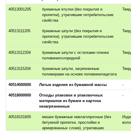
40513001205
бумажные втулки (без покрытия и
Твер
пропитки), утратившие потребительские
свойства
40513111205
бумажные шпули (без покрытия и
Твер
пропитки), утратившие потребительские
свойства
40513112204
бумажные шпули с остатками пленки
Твер
поливинилхлоридной
40513115204
бумажные шпули, загрязненные
Твер
полимерами на основе поливинилацетата
40514000000
Литые изделия из бумажной массы
-
40518000000
Отходы упаковки и упаковочных
-
материалов из бумаги и картона
незагрязненные
40518101605
мешки бумажные невлагопрочные (без
Изде
битумной пропитки, прослойки и
воло
армированных слоев), утратившие