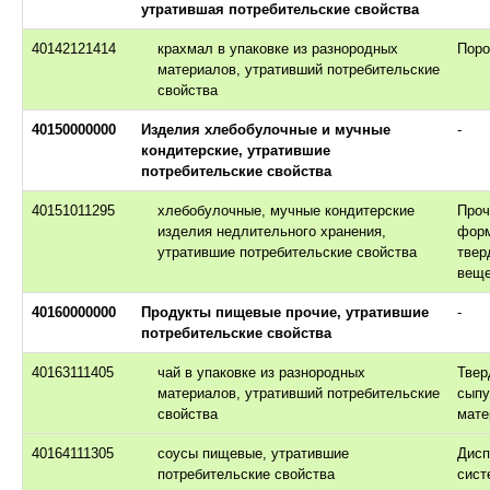
утратившая потребительские свойства
40142121414
крахмал в упаковке из разнородных
Пор
материалов, утративший потребительские
свойства
40150000000
Изделия хлебобулочные и мучные
-
кондитерские, утратившие
потребительские свойства
40151011295
хлебобулочные, мучные кондитерские
Проч
изделия недлительного хранения,
фор
утратившие потребительские свойства
твер
веще
40160000000
Продукты пищевые прочие, утратившие
-
потребительские свойства
40163111405
чай в упаковке из разнородных
Твер
материалов, утративший потребительские
сыпу
свойства
мате
40164111305
соусы пищевые, утратившие
Дисп
потребительские свойства
сист