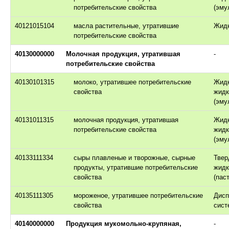
потребительские свойства
(эму
40121015104
масла растительные, утратившие
Жид
потребительские свойства
40130000000
Молочная продукция, утратившая
-
потребительские свойства
40130101315
молоко, утратившее потребительские
Жидк
свойства
жид
(эму
40131011315
молочная продукция, утратившая
Жидк
потребительские свойства
жид
(эму
40133111334
сыры плавленые и творожные, сырные
Твер
продукты, утратившие потребительские
жид
свойства
(паст
40135111305
мороженое, утратившее потребительские
Дисп
свойства
сист
40140000000
Продукция мукомольно-крупяная,
-