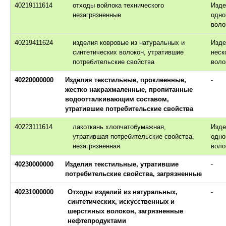
40219111614
отходы войлока технического
Изде
незагрязненные
одно
воло
40219411624
изделия ковровые из натуральных и
Изде
синтетических волокон, утратившие
неск
потребительские свойства
воло
40220000000
Изделия текстильные, проклеенные,
-
жестко накрахмаленные, пропитанные
водоотталкивающим составом,
утратившие потребительские свойства
40223111614
лакоткань хлопчатобумажная,
Изде
утратившая потребительские свойства,
одно
незагрязненная
воло
40230000000
Изделия текстильные, утратившие
-
потребительские свойства, загрязненные
40231000000
Отходы изделий из натуральных,
-
синтетических, искусственных и
шерстяных волокон, загрязненные
нефтепродуктами