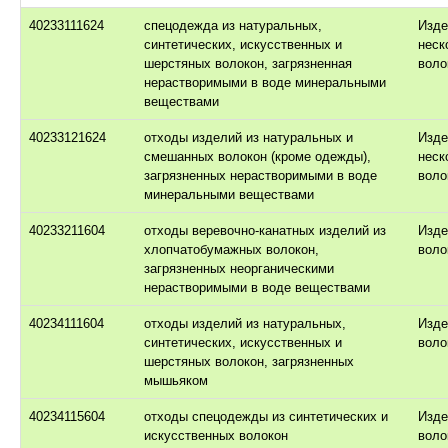
40233111624
спецодежда из натуральных,
Изде
синтетических, искусственных и
неск
шерстяных волокон, загрязненная
воло
нерастворимыми в воде минеральными
веществами
40233121624
отходы изделий из натуральных и
Изде
смешанных волокон (кроме одежды),
неск
загрязненных нерастворимыми в воде
воло
минеральными веществами
40233211604
отходы веревочно-канатных изделий из
Изде
хлопчатобумажных волокон,
воло
загрязненных неорганическими
нерастворимыми в воде веществами
40234111604
отходы изделий из натуральных,
Изде
синтетических, искусственных и
воло
шерстяных волокон, загрязненных
мышьяком
40234115604
отходы спецодежды из синтетических и
Изде
искусственных волокон
воло