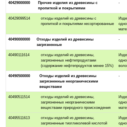
40429000000
Прочие изделия из древесины с
-
пропиткой и покрытиями
40429099514
отходы изделий из древесины с
Изде
пропиткой и покрытиями несортированные
одно
мате
40490000000
Отходы изделий из древесины
-
загрязненные
40490111614
отходы изделий из древесины,
Изде
загрязненных нефтепродуктами
одно
(содержание нефтепродуктов менее 15%)
воло
40490500000
Отходы изделий из древесины
-
загрязненные неорганическими
веществами
40490511514
отходы изделий из древесины,
Изде
загрязненных неорганическими
одно
веществами природного происхождения
мате
40495511613
отходы изделий из древесины,
Изде
загрязненные тиогликолевой кислотой
одно