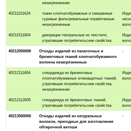
незагрязненная
40211101624
ткани хлопчатобумажные и смешанные
Изде
суровые фильтровальные отработанные
неск
незагрязненные
воло
40211511604
декорации театральные из текстиля,
Изде
утратившие потребительские свойства
воло
40212000000
Отходы изделий из палаточных и
-
брезентовых тканей хлопчатобумажного
волокна незагрязненные
40212111604
спецодежда из брезентовых
Изде
хлопчатобумажных огнезащитных тканей,
воло
утратившая потребительские свойства,
незагрязненная
40212112605
спецодежда из брезентовых тканей,
Изде
утратившая потребительские свойства
воло
40213000000
Отходы изделий из натуральных
-
волокон, пригодных для изготовления
обтирочной ветоши