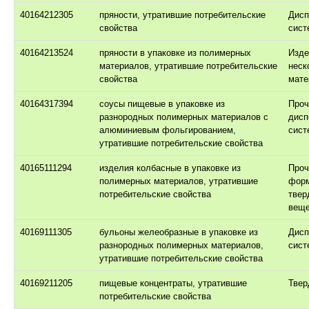
40164212305
пряности, утратившие потребительские
Дисп
свойства
сист
40164213524
пряности в упаковке из полимерных
Изде
материалов, утратившие потребительские
неск
свойства
мате
40164317394
соусы пищевые в упаковке из
Проч
разнородных полимерных материалов с
дисп
алюминиевым фольгированием,
сист
утратившие потребительские свойства
40165111294
изделия колбасные в упаковке из
Проч
полимерных материалов, утратившие
фор
потребительские свойства
твер
веще
40169111305
бульоны желеобразные в упаковке из
Дисп
разнородных полимерных материалов,
сист
утратившие потребительские свойства
40169211205
пищевые концентраты, утратившие
Твер
потребительские свойства