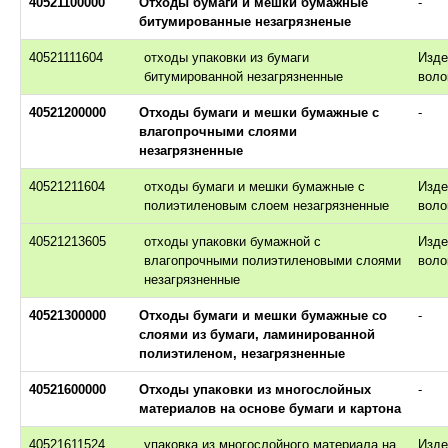
40521100000
Отходы бумаги и мешки бумажные
-
битумированные незагрязненые
40521111604
отходы упаковки из бумаги
Изде
битумированной незагрязненные
воло
40521200000
Отходы бумаги и мешки бумажные с
-
влагопрочными слоями
незагрязненные
40521211604
отходы бумаги и мешки бумажные с
Изде
полиэтиленовым слоем незагрязненные
воло
40521213605
отходы упаковки бумажной с
Изде
влагопрочными полиэтиленовыми слоями
воло
незагрязненные
40521300000
Отходы бумаги и мешки бумажные со
-
слоями из бумаги, ламинированной
полиэтиленом, незагрязненные
40521600000
Отходы упаковки из многослойных
-
материалов на основе бумаги и картона
40521611524
упаковка из многослойного материала на
Изде