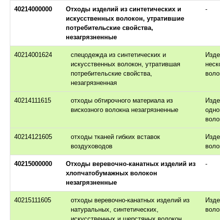
40214000000
Отходы изделий из синтетических и
-
искусственных волокон, утратившие
потребительские свойства,
незагрязненные
40214001624
спецодежда из синтетических и
Изде
искусственных волокон, утратившая
неск
потребительские свойства,
воло
незагрязненная
40214111615
отходы обтирочного материала из
Изде
вискозного волокна незагрязненные
одно
воло
40214121605
отходы тканей гибких вставок
Изде
воздуховодов
воло
40215000000
Отходы веревочно-канатных изделий из
-
хлопчатобумажных волокон
незагрязненные
40215111605
отходы веревочно-канатных изделий из
Изде
натуральных, синтетических,
воло
искусственных и шерстяных волокон