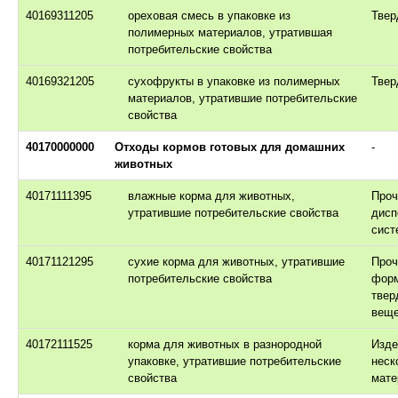
40169311205
ореховая смесь в упаковке из
Твер
полимерных материалов, утратившая
потребительские свойства
40169321205
сухофрукты в упаковке из полимерных
Твер
материалов, утратившие потребительские
свойства
40170000000
Отходы кормов готовых для домашних
-
животных
40171111395
влажные корма для животных,
Проч
утратившие потребительские свойства
дисп
сист
40171121295
сухие корма для животных, утратившие
Проч
потребительские свойства
фор
твер
веще
40172111525
корма для животных в разнородной
Изде
упаковке, утратившие потребительские
неск
свойства
мате