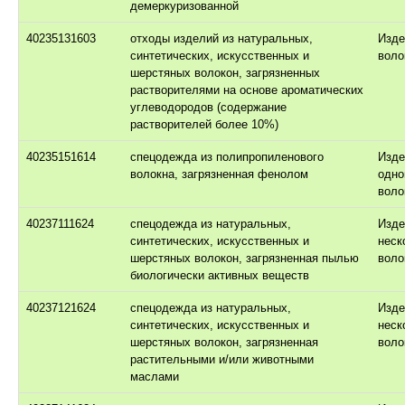
демеркуризованной
40235131603
отходы изделий из натуральных,
Изде
синтетических, искусственных и
воло
шерстяных волокон, загрязненных
растворителями на основе ароматических
углеводородов (содержание
растворителей более 10%)
40235151614
спецодежда из полипропиленового
Изде
волокна, загрязненная фенолом
одно
воло
40237111624
спецодежда из натуральных,
Изде
синтетических, искусственных и
неск
шерстяных волокон, загрязненная пылью
воло
биологически активных веществ
40237121624
спецодежда из натуральных,
Изде
синтетических, искусственных и
неск
шерстяных волокон, загрязненная
воло
растительными и/или животными
маслами