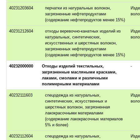
40231203604
перчатки из натуральных волокон,
Изде
загрязненные нефтепродуктами
воло
(содержание нефтепродуктов менее 15%)
40231212604
отходы веревочно-канатных изделий из
Изде
натуральных, синтетических,
воло
искусственных и шерстяных волокон,
загрязненных нефтепродуктами
(содержание нефтепродуктов менее 15%)
40232000000
Отходы изделий текстильных,
-
загрязненные масляными красками,
лаками, смолами и различными
полимерными материалами
40232111603
спецодежда из натуральных,
Изде
синтетических, искусственных и
воло
шерстяных волокон, загрязненная
лакокрасочными материалами
(содержание лакокрасочных материалов
5% и более)
40232112604
спецодежда из натуральных,
Изде