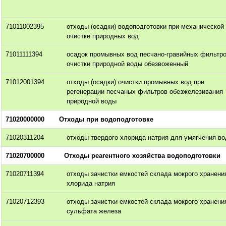
71011002395
отходы (осадки) водоподготовки при механической
очистке природных вод
71011111394
осадок промывных вод песчано-гравийных фильтр
очистки природной воды обезвоженный
71012001394
отходы (осадки) очистки промывных вод при
регенерации песчаных фильтров обезжелезивания
природной воды
71020000000
Отходы при водоподготовке
71020311204
отходы твердого хлорида натрия для умягчения в
71020700000
Отходы реагентного хозяйства водоподготовки
71020711394
отходы зачистки емкостей склада мокрого хранени
хлорида натрия
71020712393
отходы зачистки емкостей склада мокрого хранени
сульфата железа