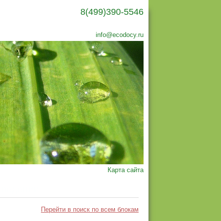
8(499)390-5546
info@ecodocy.ru
Карта сайта
тведении
Перейти в поиск по всем блокам