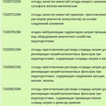
71020713204
отходы зачистки емкостей склада мокрого хранени
сульфата железа малоопасные
71020721394
отходы зачистки емкостей хранения, приготовлени
растворов реагентов (коагулянтов) на основе
соединений алюминия
71020781394
осадок нейтрализации гидроксидом натрия промыв
вод оборудования реагентного хозяйства
водоподготовки
71020921394
отходы приготовления раствора хлорида натрия д
регенерации натрий-катионитовых фильтров при
водоподготовке, содержащие хлориды натрия и ка
71020922335
отходы приготовления раствора хлорида натрия д
регенерации натрий-катионитовых фильтров при
водоподготовке, содержащие соединения кальция,
магния, железа
71020923394
отходы приготовления раствора хлорида натрия д
регенерации натрий-катионитовых фильтров при
водоподготовке, содержащие преимущественно
хлорид натрия и диоксид кремния