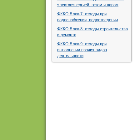
электроэнергией, газом и паром
ФККО Блок-7: отходы при
водоснабжении, водоотведении
ФККО Блок-8: отходы строительства
и ремонта
ФККО Блок-9: отходы при
выполнении прочих видов
деятельности