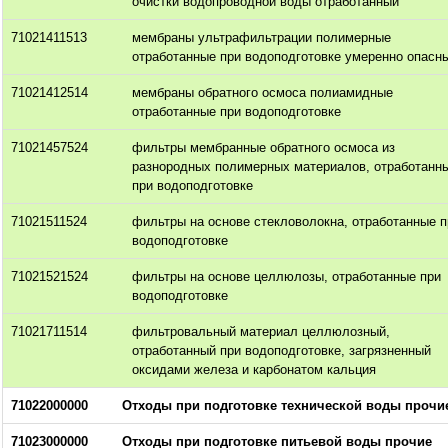
очистки водопроводной воды отработанный
71021411513
мембраны ультрафильтрации полимерные
отработанные при водоподготовке умеренно опасн
71021412514
мембраны обратного осмоса полиамидные
отработанные при водоподготовке
71021457524
фильтры мембранные обратного осмоса из
разнородных полимерных материалов, отработанн
при водоподготовке
71021511524
фильтры на основе стекловолокна, отработанные п
водоподготовке
71021521524
фильтры на основе целлюлозы, отработанные при
водоподготовке
71021711514
фильтровальный материал целлюлозный,
отработанный при водоподготовке, загрязненный
оксидами железа и карбонатом кальция
71022000000
Отходы при подготовке технической воды прочи
71023000000
Отходы при подготовке питьевой воды прочие