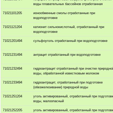
воды плавательных бассейнов отработанная
71021101205
ионообменные смолы отработанные при
водоподготовке
71021121204
катионит сильнокислотный, отработанный при
водоподготовке
71021201494
сульфоуголь отработанный при водоподготовке
71021231494
антрацит отработанный при водоподготовке
71021232494
гидроантрацит отработанный при очистке природно
воды, обработанной известковым молоком
71021233494
гидроантрацит, отработанный при подготовке
(обезжелезивании) природной воды
71021251204
уголь активированный, отработанный при подготов
воды, малоопасный
71021252205
уголь активированный, отработанный при подготов