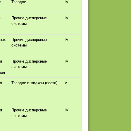
я
Твердое
IV
я
Прочие дисперсные
IV
системы
ных
Прочие дисперсные
IV
системы
ля
Прочие дисперсные
IV
системы
лия
ля
Твердое в жидком (паста)
V
ля
Прочие дисперсные
IV
системы