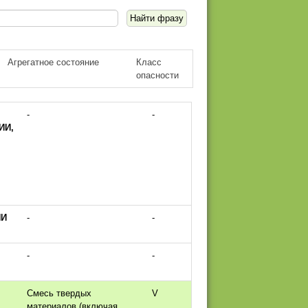
Агрегатное состояние
Класс
опасности
,
-
-
ИИ,
ИИ
-
-
-
-
Смесь твердых
V
материалов (включая