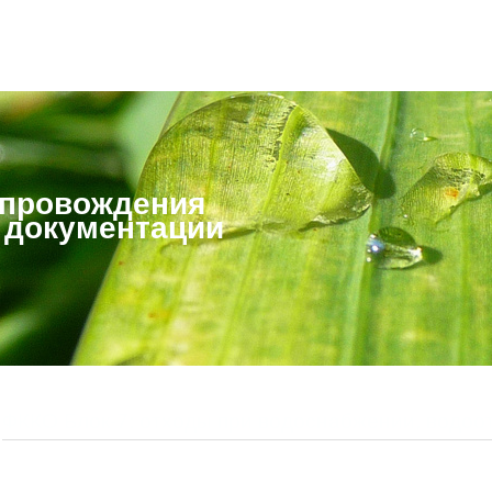
опровождения
 документации
ФККО Блок-7: отходы при водоснабжении, водоо