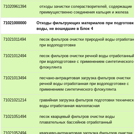
71020961394
отходы зачистки солерастворителей, содержащие
преимущественно соединения кальция и железа
71021000000
Отходы фильтрующих материалов при подготовк
воды, не вошедшие в Блок 4
71021011494
песок фильтров очистки природной воды отработа
при водоподготовке
71021012494
песок фильтров очистки речной воды отработанны
при водоподготовке с применением синтетического
флокулянта
71021013494
песчано-антрацитовая загрузка фильтров очистки
речной воды отработанная при водоподготовке с
применением синтетического флокулянта
71021021214
гравийная загрузка фильтров подготовки техническ
воды отработанная малоопасная
71021051494
песок кварцевый фильтров очистки воды
плавательных бассейнов отработанный
71021052494
кварцево-антрацитовая загрузка фильтров очистки