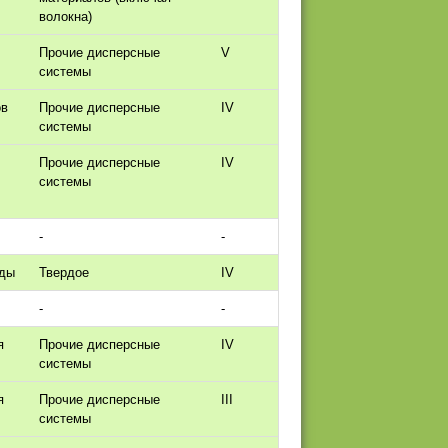
волокна)
Прочие дисперсные
V
системы
ов
Прочие дисперсные
IV
системы
Прочие дисперсные
IV
системы
-
-
оды
Твердое
IV
-
-
я
Прочие дисперсные
IV
системы
я
Прочие дисперсные
III
системы